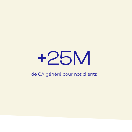
+
25
M
de CA généré pour nos clients