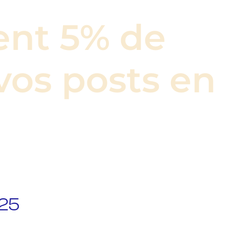
ent
5%
de
vos
posts
en
025