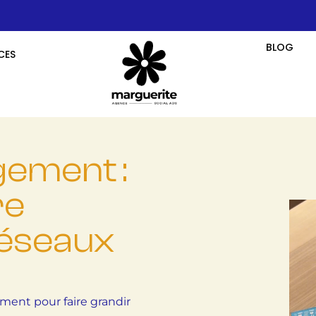
BLOG
CES
ement :
re
réseaux
ent pour faire grandir