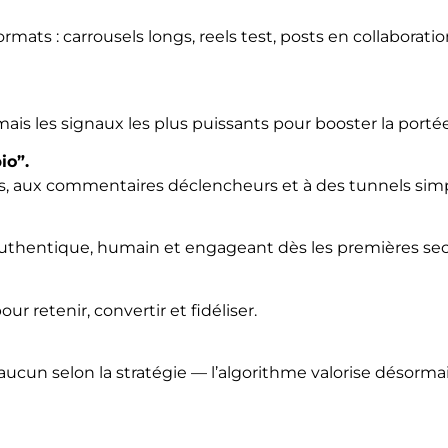
ormats : carrousels longs, reels test, posts en collabora
ais les signaux les plus puissants pour booster la porté
io”.
, aux commentaires déclencheurs et à des tunnels simp
ng authentique, humain et engageant dès les premières se
r retenir, convertir et fidéliser.
aucun selon la stratégie — l’algorithme valorise désormais