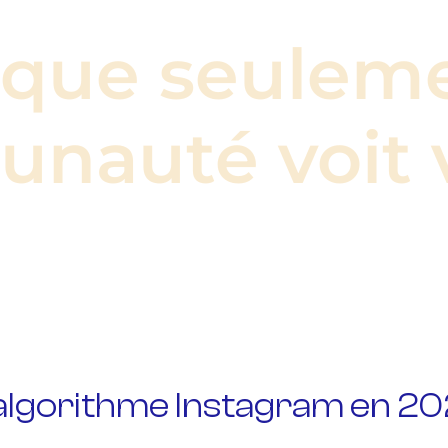
que
seulem
unauté
voit
algorithme Instagram en 2